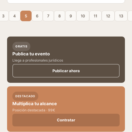
3
4
5
6
7
8
9
10
11
12
13
GRATIS
Publica tu evento
Llega a profesionales jurídicos
Publicar ahora
DESTACADO
Multiplica tu alcance
Posición destacada · 99€
Contratar