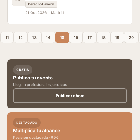
Derecho Laboral
21 Oct 2026
Madrid
11
12
13
14
15
16
17
18
19
20
GRATIS
Publica tu evento
Llega a profesionales jurídicos
Publicar ahora
DESTACADO
Multiplica tu alcance
Posición destacada · 99€