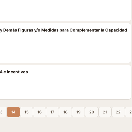
o y Demás Figuras y/o Medidas para Complementar la Capacidad
VA e incentivos
13
14
15
16
17
18
19
20
21
22
2