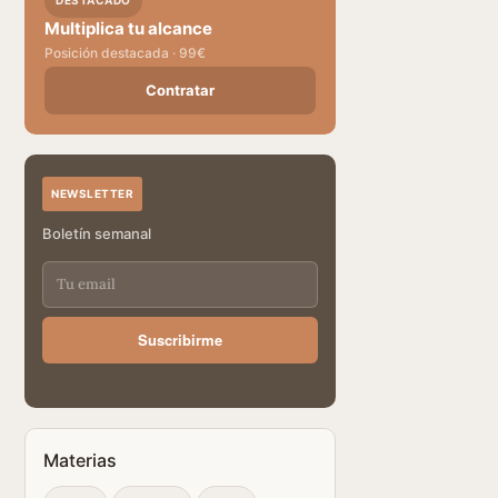
DESTACADO
Multiplica tu alcance
Posición destacada · 99€
Contratar
NEWSLETTER
Boletín semanal
Suscribirme
Materias