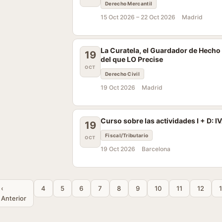
Derecho Mercantil
15 Oct 2026 –
22 Oct 2026
Madrid
La Curatela, el Guardador de Hech
19
del que LO Precise
OCT
Derecho Civil
19 Oct 2026
Madrid
Curso sobre las actividades I + D: I
19
Fiscal/Tributario
OCT
19 Oct 2026
Barcelona
‹
4
5
6
7
8
9
10
11
12
Anterior