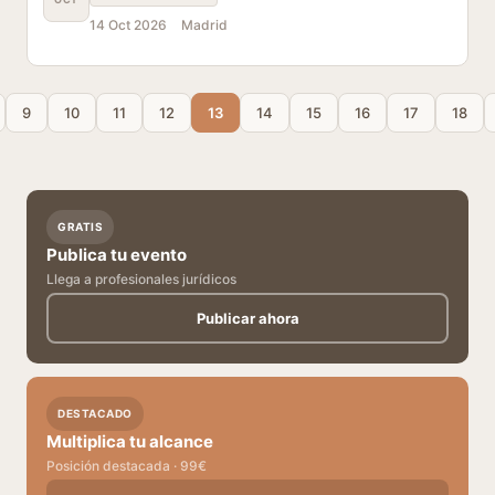
14 Oct 2026
Madrid
9
10
11
12
13
14
15
16
17
18
GRATIS
Publica tu evento
Llega a profesionales jurídicos
Publicar ahora
DESTACADO
Multiplica tu alcance
Posición destacada · 99€