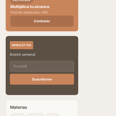
DESTACADO
Multiplica tu alcance
Posición destacada · 99€
Contratar
NEWSLETTER
Boletín semanal
Suscribirme
Materias