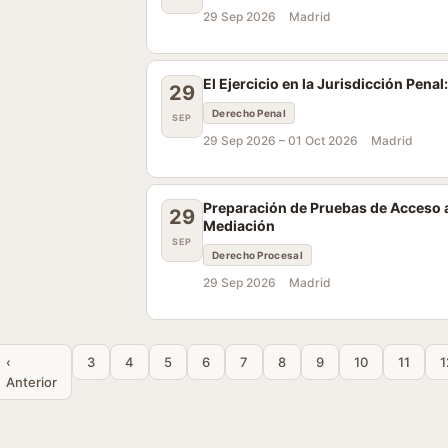
29 Sep 2026
Madrid
El Ejercicio en la Jurisdicción Pena
29
Derecho Penal
SEP
29 Sep 2026 –
01 Oct 2026
Madrid
Preparación de Pruebas de Acceso a
29
Mediación
SEP
Derecho Procesal
29 Sep 2026
Madrid
‹
3
4
5
6
7
8
9
10
11
1
Anterior