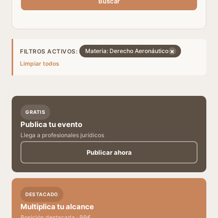
Buscar
×
Materia: Derecho Aeronáutico
FILTROS ACTIVOS:
Limpiar todos
GRATIS
Publica tu evento
Llega a profesionales jurídicos
Publicar ahora
DESTACADO
Multiplica tu alcance
Posición destacada · 99€