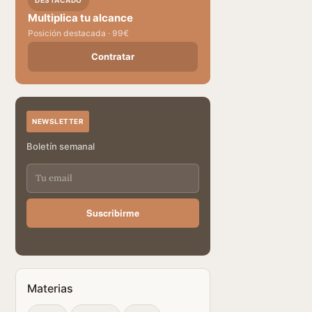
DESTACADO
Multiplica tu alcance
Posición destacada · 99€
Contratar
NEWSLETTER
Boletín semanal
Suscribirme
Materias