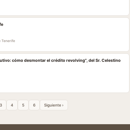
fe
 Tenerife
utivo: cómo desmontar el crédito revolving", del Sr. Celestino
3
4
5
6
Siguiente ›