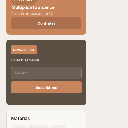
DESTACADO
Multiplica tu alcance
Posición destacada · 99€
Contratar
NEWSLETTER
Boletín semanal
Suscribirme
Materias