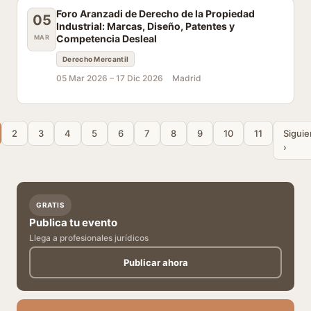
Foro Aranzadi de Derecho de la Propiedad
05
Industrial: Marcas, Diseño, Patentes y
Competencia Desleal
MAR
Derecho Mercantil
05 Mar 2026 –
17 Dic 2026
Madrid
2
3
4
5
6
7
8
9
10
11
Siguie
›
GRATIS
Publica tu evento
Llega a profesionales jurídicos
Publicar ahora