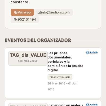
constante.
Ver web
info@audiolis.com
952101494
EVENTOS DEL ORGANIZADOR
Las pruebas
TAG_dia_VALUE
documentales,
periciales y la
TAG_MES_VALUE
admisión de la prueba
digital
Fiscal/Tributario
26 May 2016 –
01 Jun
2016
Inspección en materia