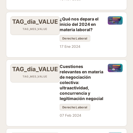
¿Qué nos depara el
TAG_dia_VALUE
inicio del 2024 en
materia laboral?
TAG_MES_VALUE
Derecho Laboral
17 Ene 2024
Cuestiones
TAG_dia_VALUE
relevantes en materia
de negociación
TAG_MES_VALUE
colectiva:
ultraactividad,
concurrencia y
legitimación negocial
Derecho Laboral
07 Feb 2024