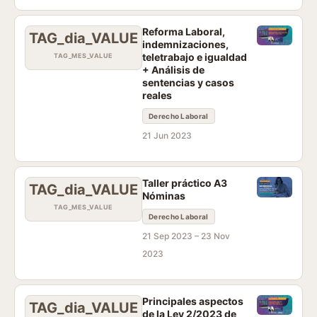
Reforma Laboral,
TAG_dia_VALUE
indemnizaciones,
teletrabajo e igualdad
TAG_MES_VALUE
+ Análisis de
sentencias y casos
reales
Derecho Laboral
21 Jun 2023
Taller práctico A3
TAG_dia_VALUE
Nóminas
TAG_MES_VALUE
Derecho Laboral
21 Sep 2023 –
23 Nov
2023
Principales aspectos
TAG_dia_VALUE
de la Ley 2/2023 de