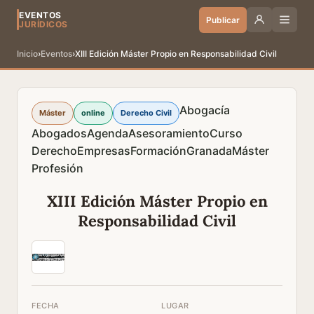
EVENTOS
Publicar
JURÍDICOS
Inicio
›
Eventos
›
XIII Edición Máster Propio en Responsabilidad Civil
Abogacía
Máster
online
Derecho Civil
Abogados
Agenda
Asesoramiento
Curso
Derecho
Empresas
Formación
Granada
Máster
Profesión
XIII Edición Máster Propio en
Responsabilidad Civil
FECHA
LUGAR