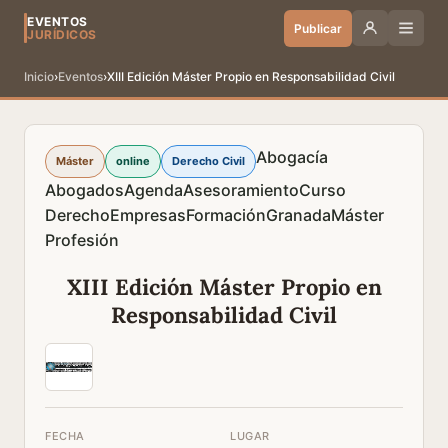
EVENTOS
Publicar
JURÍDICOS
Inicio
›
Eventos
›
XIII Edición Máster Propio en Responsabilidad Civil
Abogacía
Máster
online
Derecho Civil
Abogados
Agenda
Asesoramiento
Curso
Derecho
Empresas
Formación
Granada
Máster
Profesión
XIII Edición Máster Propio en
Responsabilidad Civil
FECHA
LUGAR