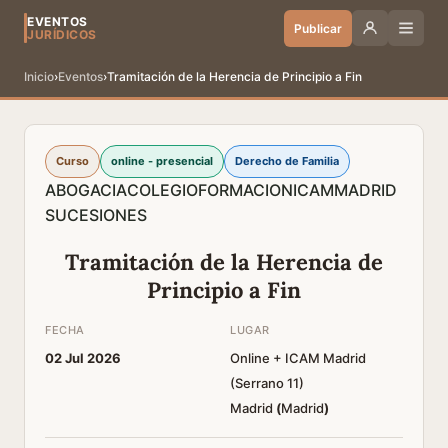
EVENTOS
Publicar
JURÍDICOS
Inicio
›
Eventos
›
Tramitación de la Herencia de Principio a Fin
Curso
online - presencial
Derecho de Familia
ABOGACIA
COLEGIO
FORMACION
ICAM
MADRID
SUCESIONES
Tramitación de la Herencia de
Principio a Fin
FECHA
LUGAR
02 Jul 2026
Online + ICAM Madrid
(Serrano 11)
Madrid
(
Madrid
)