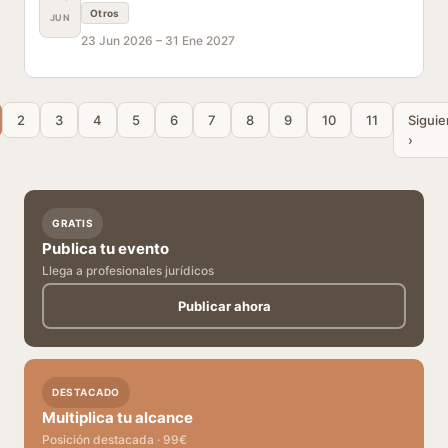
Otros
JUN
23 Jun 2026 –
31 Ene 2027
2
3
4
5
6
7
8
9
10
11
Siguie
›
GRATIS
Publica tu evento
Llega a profesionales jurídicos
Publicar ahora
DESTACADO
Multiplica tu alcance
Posición destacada · 99€