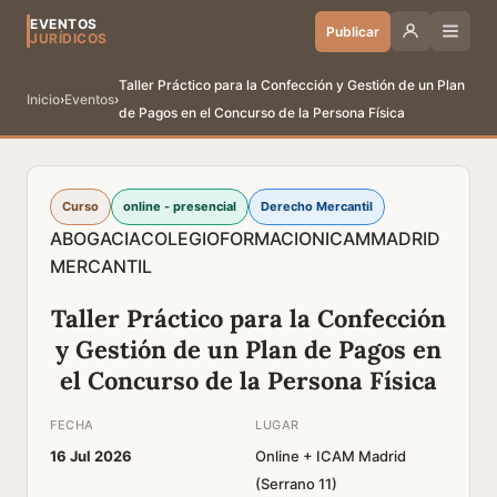
EVENTOS
Publicar
JURÍDICOS
Taller Práctico para la Confección y Gestión de un Plan
Inicio
›
Eventos
›
de Pagos en el Concurso de la Persona Física
Curso
online - presencial
Derecho Mercantil
ABOGACIA
COLEGIO
FORMACION
ICAM
MADRID
MERCANTIL
Taller Práctico para la Confección
y Gestión de un Plan de Pagos en
el Concurso de la Persona Física
FECHA
LUGAR
16 Jul 2026
Online + ICAM Madrid
(Serrano 11)