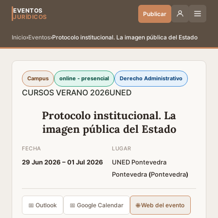
EVENTOS
Publicar
JURÍDICOS
Inicio
›
Eventos
›
Protocolo institucional. La imagen pública del Estado
Campus
online - presencial
Derecho Administrativo
CURSOS VERANO 2026
UNED
Protocolo institucional. La
imagen pública del Estado
FECHA
LUGAR
29 Jun 2026 –
01 Jul 2026
UNED Pontevedra
Pontevedra
(
Pontevedra
)
📅 Outlook
📅 Google Calendar
🌐 Web del evento