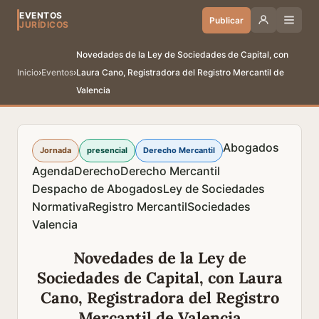
EVENTOS
Publicar
JURÍDICOS
Novedades de la Ley de Sociedades de Capital, con
Inicio
›
Eventos
›
Laura Cano, Registradora del Registro Mercantil de
Valencia
Abogados
Jornada
presencial
Derecho Mercantil
Agenda
Derecho
Derecho Mercantil
Despacho de Abogados
Ley de Sociedades
Normativa
Registro Mercantil
Sociedades
Valencia
Novedades de la Ley de
Sociedades de Capital, con Laura
Cano, Registradora del Registro
Mercantil de Valencia