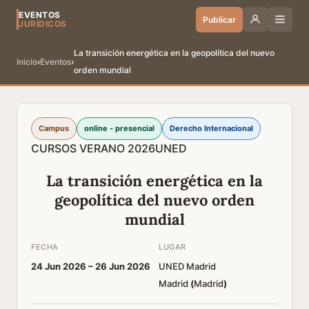
EVENTOS
Publicar
JURÍDICOS
La transición energética en la geopolítica del nuevo
Inicio
›
Eventos
›
orden mundial
Campus
online - presencial
Derecho Internacional
CURSOS VERANO 2026
UNED
La transición energética en la
geopolítica del nuevo orden
mundial
FECHA
LUGAR
24 Jun 2026 –
26 Jun 2026
UNED Madrid
Madrid
(
Madrid
)