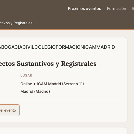
Próximos eventos
Formación
tivos y Registrales
ABOGACIA
CIVIL
COLEGIO
FORMACION
ICAM
MADRID
ctos Sustantivos y Registrales
LUGAR
Online + ICAM Madrid (Serrano 11)
Madrid
(
Madrid
)
del evento