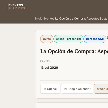
EVENTOS
JURÍDICOS
Inicio
›
Eventos
›
La Opción de Compra: Aspectos Sustan
Curso
online - presencial
Derecho Civil
La Opción de Compra: Aspe
FECHA
13 Jul 2026
📅 Outlook
📅 Google Calendar
🌐 Web 