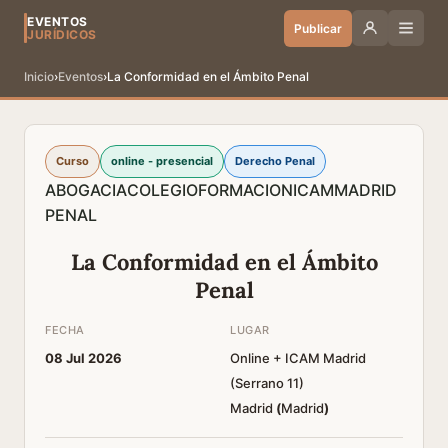
EVENTOS
Publicar
JURÍDICOS
Inicio
›
Eventos
›
La Conformidad en el Ámbito Penal
Curso
online - presencial
Derecho Penal
ABOGACIA
COLEGIO
FORMACION
ICAM
MADRID
PENAL
La Conformidad en el Ámbito
Penal
FECHA
LUGAR
08 Jul 2026
Online + ICAM Madrid
(Serrano 11)
Madrid
(
Madrid
)