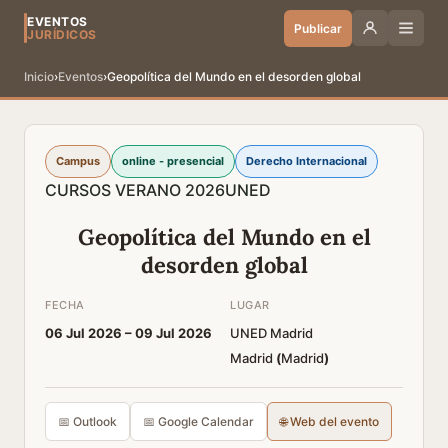
EVENTOS
Publicar
JURÍDICOS
Inicio
›
Eventos
›
Geopolítica del Mundo en el desorden global
Campus
online - presencial
Derecho Internacional
CURSOS VERANO 2026
UNED
Geopolítica del Mundo en el
desorden global
FECHA
LUGAR
06 Jul 2026 –
09 Jul 2026
UNED Madrid
Madrid
(
Madrid
)
📅 Outlook
📅 Google Calendar
🌐 Web del evento