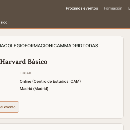
Próximos eventos
Formación
sico
IA
COLEGIO
FORMACION
ICAM
MADRID
TODAS
 Harvard Básico
LUGAR
Online (Centro de Estudios ICAM)
Madrid
(
Madrid
)
del evento