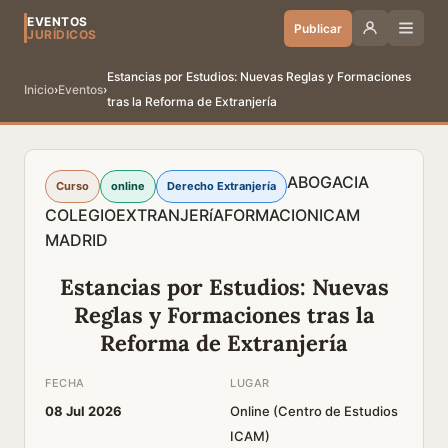
EVENTOS
Publicar
JURÍDICOS
Estancias por Estudios: Nuevas Reglas y Formaciones
Inicio
›
Eventos
›
tras la Reforma de Extranjería
ABOGACIA
Curso
online
Derecho Extranjería
COLEGIO
EXTRANJERíA
FORMACION
ICAM
MADRID
Estancias por Estudios: Nuevas
Reglas y Formaciones tras la
Reforma de Extranjería
FECHA
LUGAR
08 Jul 2026
Online (Centro de Estudios
ICAM)