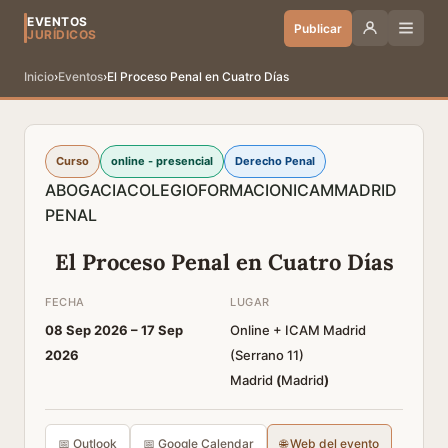
EVENTOS
Publicar
JURÍDICOS
Inicio
›
Eventos
›
El Proceso Penal en Cuatro Días
Curso
online - presencial
Derecho Penal
ABOGACIA
COLEGIO
FORMACION
ICAM
MADRID
PENAL
El Proceso Penal en Cuatro Días
FECHA
LUGAR
08 Sep 2026 –
17 Sep
Online + ICAM Madrid
2026
(Serrano 11)
Madrid
(
Madrid
)
📅 Outlook
📅 Google Calendar
🌐 Web del evento