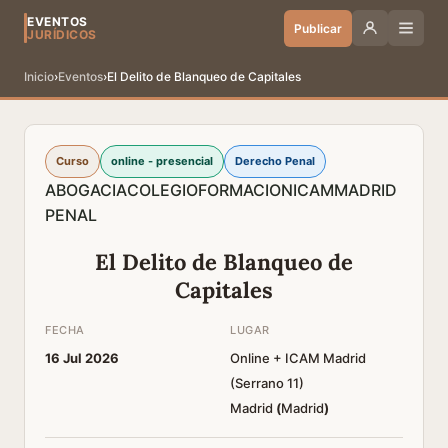
EVENTOS
Publicar
JURÍDICOS
Inicio
›
Eventos
›
El Delito de Blanqueo de Capitales
Curso
online - presencial
Derecho Penal
ABOGACIA
COLEGIO
FORMACION
ICAM
MADRID
PENAL
El Delito de Blanqueo de
Capitales
FECHA
LUGAR
16 Jul 2026
Online + ICAM Madrid
(Serrano 11)
Madrid
(
Madrid
)