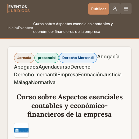
EVENTOS
Publicar
JURÍDICOS
Curso sobre Aspectos esenciales contables y
Inicio
›
Eventos
›
económico-financieros de la empresa
Abogacía
Jornada
presencial
Derecho Mercantil
Abogados
Agenda
curso
Derecho
Derecho mercantil
Empresa
Formación
Justicia
Málaga
Normativa
Curso sobre Aspectos esenciales
contables y económico-
financieros de la empresa