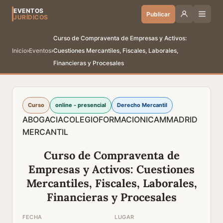
EVENTOS
Publicar
JURÍDICOS
Curso de Compraventa de Empresas y Activos:
Inicio
›
Eventos
›
Cuestiones Mercantiles, Fiscales, Laborales,
Financieras y Procesales
Curso
online - presencial
Derecho Mercantil
ABOGACIA
COLEGIO
FORMACION
ICAM
MADRID
MERCANTIL
Curso de Compraventa de
Empresas y Activos: Cuestiones
Mercantiles, Fiscales, Laborales,
Financieras y Procesales
FECHA
LUGAR