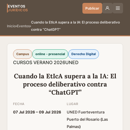
EVENTOS
Publicar
JURÍDICOS
Cuando la EtIcA supera a la IA: El proceso deliberativo
Inicio
›
Eventos
›
contra “ChatGPT”
Campus
online - presencial
Derecho Digital
CURSOS VERANO 2026
UNED
Cuando la EtIcA supera a la IA: El
proceso deliberativo contra
“ChatGPT”
FECHA
LUGAR
07 Jul 2026 –
09 Jul 2026
UNED Fuerteventura
Puerto del Rosario
(
Las
Palmas
)