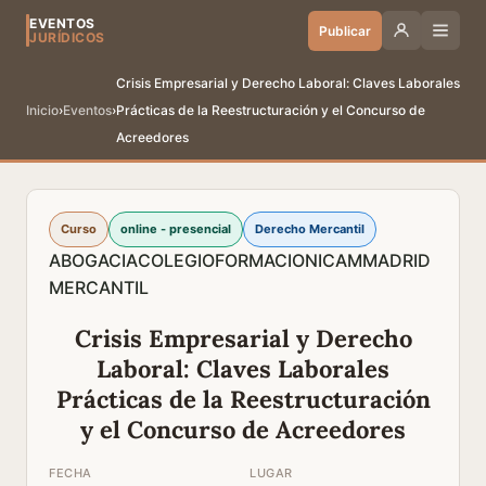
EVENTOS
Publicar
JURÍDICOS
Crisis Empresarial y Derecho Laboral: Claves Laborales
Inicio
›
Eventos
›
Prácticas de la Reestructuración y el Concurso de
Acreedores
Curso
online - presencial
Derecho Mercantil
ABOGACIA
COLEGIO
FORMACION
ICAM
MADRID
MERCANTIL
Crisis Empresarial y Derecho
Laboral: Claves Laborales
Prácticas de la Reestructuración
y el Concurso de Acreedores
FECHA
LUGAR