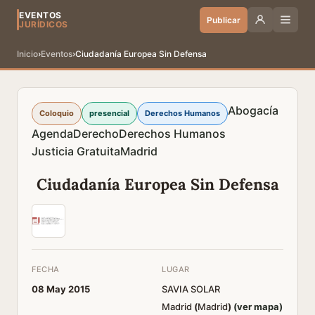
EVENTOS
Publicar
JURÍDICOS
Inicio
›
Eventos
›
Ciudadanía Europea Sin Defensa
Abogacía
Coloquio
presencial
Derechos Humanos
Agenda
Derecho
Derechos Humanos
Justicia Gratuita
Madrid
Ciudadanía Europea Sin Defensa
FECHA
LUGAR
08 May 2015
SAVIA SOLAR
Madrid
(
Madrid
)
(ver mapa)