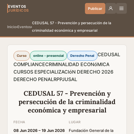
EVENTOS
Publicar
JURÍDICOS
CEDUSAL 57 - Prevención y persecución de la
Inicio
›
Eventos
›
criminalidad económica y empresarial
CEDUSAL
Curso
online - presencial
Derecho Penal
COMPLIANCE
CRIMINALIDAD ECONóMICA
CURSOS ESPECIALIZACIóN DERECHO 2026
DERECHO PENAL
RPPJ
USAL
CEDUSAL 57 - Prevención y
persecución de la criminalidad
económica y empresarial
FECHA
LUGAR
08 Jun 2026 –
19 Jun 2026
Fundación General de la