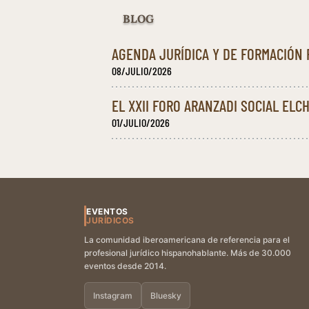
BLOG
AGENDA JURÍDICA Y DE FORMACIÓN P
08/JULIO/2026
EL XXII FORO ARANZADI SOCIAL ELC
01/JULIO/2026
EVENTOS
JURÍDICOS
La comunidad iberoamericana de referencia para el
profesional jurídico hispanohablante. Más de 30.000
eventos desde 2014.
Instagram
Bluesky