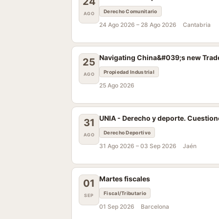
24
Derecho Comunitario
AGO
24 Ago 2026 –
28 Ago 2026
Cantabria
Navigating China&#039;s new Trade
25
Propiedad Industrial
AGO
25 Ago 2026
UNIA - Derecho y deporte. Cuestiones
31
Derecho Deportivo
AGO
31 Ago 2026 –
03 Sep 2026
Jaén
Martes fiscales
01
Fiscal/Tributario
SEP
01 Sep 2026
Barcelona