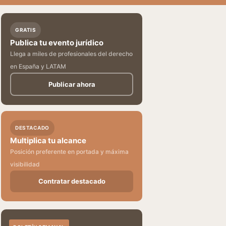
GRATIS
Publica tu evento jurídico
Llega a miles de profesionales del derecho
en España y LATAM
Publicar ahora
DESTACADO
Multiplica tu alcance
Posición preferente en portada y máxima
visibilidad
Contratar destacado