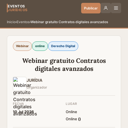
EVENTOS
Publicar
JURÍDICOS
Inicio
›
Eventos
›
Webinar gratuito Contratos digitales avanzados
Webinar
online
Derecho Digital
Webinar gratuito Contratos
digitales avanzados
JURÍDIA
Organizador
FECHA
LUGAR
10 Jul 2026
Online
Online
(
)