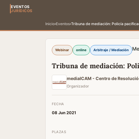
EVENTOS
JURÍDICOS
Inicio
›
Eventos
›
Tribuna de mediación: Policía pacifica
Me
Webinar
online
Arbitraje / Mediación
Tribuna de mediación: Poli
mediaICAM - Centro de Resolució
Organizador
FECHA
08 Jun 2021
PLAZAS