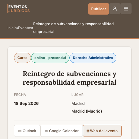
EVENTOS
Publicar
JURÍDICOS
Reintegro de subvenciones y responsabilidad
Inicio
›
Eventos
›
empresarial
Curso
online - presencial
Derecho Administrativo
Reintegro de subvenciones y
responsabilidad empresarial
FECHA
LUGAR
18 Sep 2026
Madrid
Madrid
(
Madrid
)
📅 Outlook
📅 Google Calendar
🌐 Web del evento