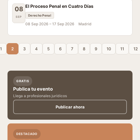
El Proceso Penal en Cuatro Días
08
Derecho Penal
SEP
08 Sep 2026 –
17 Sep 2026
Madrid
1
2
3
4
5
6
7
8
9
10
11
12
GRATIS
Publica tu evento
Llega a profesionales jurídicos
Publicar ahora
DESTACADO