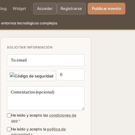
Blog
Widget
Acceder
Registrarse
Publicar evento
e entornos tecnológicos complejos
SOLICITAR INFORMACIÓN
He leído y acepto las
condiciones de
uso
*
He leído y acepto la
política de
privacidad
*