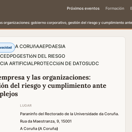
Próximos eventos
Formación
as organizaciones: gobierno corporativo, gestión del riesgo y cumplimiento ant
A CORUñA
AEPD
AESIA
ivacidad
NCE
DPD
GESTIóN DEL RIESGO
CIA ARTIFICIAL
PROTECCIóN DE DATOS
UDC
empresa y las organizaciones:
ión del riesgo y cumplimiento ante
plejos
LUGAR
Paraninfo del Rectorado de la Universidade da Coruña.
Rua da Maestranza, 9, 15001
A Coruña
(
A Coruña
)