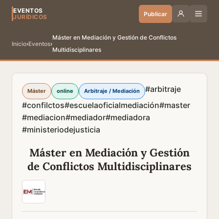
EVENTOS
Publicar
JURÍDICOS
Máster en Mediación y Gestión de Conflictos
Inicio
›
Eventos
›
Multidisciplinares
#arbitraje
Máster
online
Arbitraje / Mediación
#confilctos
#escuelaoficialmediación
#master
#mediacion
#mediador
#mediadora
#ministeriodejusticia
Máster en Mediación y Gestión
de Conflictos Multidisciplinares