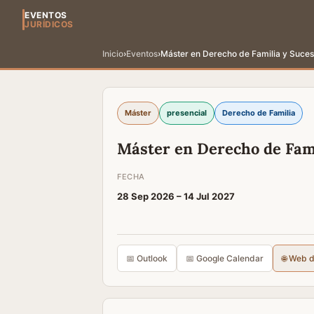
EVENTOS
JURÍDICOS
Inicio
›
Eventos
›
Máster en Derecho de Familia y Suce
Máster
presencial
Derecho de Familia
Máster en Derecho de Fam
FECHA
28 Sep 2026 –
14 Jul 2027
📅 Outlook
📅 Google Calendar
🌐 Web 