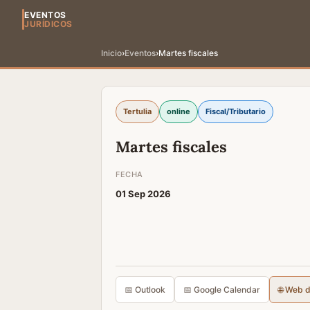
EVENTOS
JURÍDICOS
Inicio
›
Eventos
›
Martes fiscales
Tertulia
online
Fiscal/Tributario
Martes fiscales
FECHA
01 Sep 2026
📅 Outlook
📅 Google Calendar
🌐 Web 