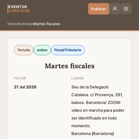
EVENTOS
Publicar
JURÍDICOS
Inicio
›
Eventos
›
Martes fiscales
Tertulia
online
Fiscal/Tributario
Martes fiscales
FECHA
LUGAR
21 Jul 2026
Seu de la Delegació
Catalana. c/ Provença, 281,
baixos. Barcelona/ ZOOM:
vídeo en marcha para poder
ser identificado en todo
momento.
Barcelona
(
Barcelona
)