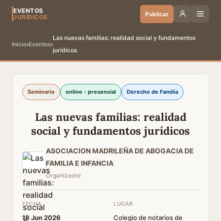
EVENTOS
Publicar
JURÍDICOS
Las nuevas familias: realidad social y fundamentos
Inicio
›
Eventos
›
jurídicos
Seminario
online - presencial
Derecho de Familia
Las nuevas familias: realidad
social y fundamentos jurídicos
ASOCIACION MADRILEÑA DE ABOGACIA DE
FAMILIA E INFANCIA
Organizador
FECHA
LUGAR
18 Jun 2026
Colegio de notarios de