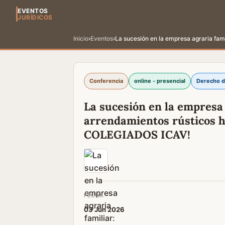
EVENTOS
JURÍDICOS
Inicio
›
Eventos
›
La sucesión en la empresa agraria fa
Conferencia
online - presencial
Derecho d
La sucesión en la empresa a
arrendamientos rústicos 
COLEGIADOS ICAV!
FECHA
03 Jun 2026