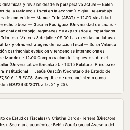
s dinámicas y revisión desde la perspectiva actual — Belén
s de la residencia fiscal en la economía digital: teletrabajo
res de contenido — Manuel Trillo (AEAT). - 12:00 Movilidad
 Derecho laboral — Susana Rodríguez (Universidad de León). -
rnacional del trabajo: regímenes de expatriados e impatriados
Tributos). Viernes 3 de julio - 09:00 Las medidas antiabuso
xit tax y otras estrategias de reacción fiscal — Sonia Velasco
ión patrimonial: evolución y tendencias internacionales —
e Madrid). - 12:00 Comprobación del impuesto sobre el
ler (Universitat de Barcelona). - 13:15 Relatoría. Principales
ura institucional — Jesús Gascón (Secretario de Estado de
157,50 €. 1,5 ECTS. Susceptible de reconocimiento como
den EDU/2886/2011, arts. 21 y 29).
tuto de Estudios Fiscales) y Cristina García-Herrera (Directora
ales). Secretaría académica: Belén García (Vocal Asesora del