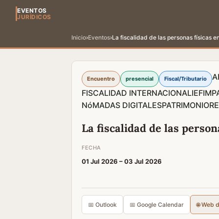
EVENTOS
JURÍDICOS
Inicio
›
Eventos
›
La fiscalidad de las personas físicas e
A
Encuentro
presencial
Fiscal/Tributario
FISCALIDAD INTERNACIONAL
IEF
IMP
NóMADAS DIGITALES
PATRIMONIO
RE
La fiscalidad de las person
FECHA
01 Jul 2026 –
03 Jul 2026
📅 Outlook
📅 Google Calendar
🌐 Web 