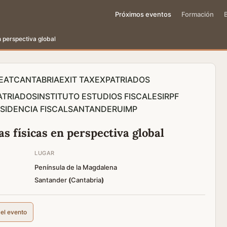
Próximos eventos
Formación
n perspectiva global
EAT
CANTABRIA
EXIT TAX
EXPATRIADOS
ATRIADOS
INSTITUTO ESTUDIOS FISCALES
IRPF
SIDENCIA FISCAL
SANTANDER
UIMP
as físicas en perspectiva global
LUGAR
Península de la Magdalena
Santander
(
Cantabria
)
del evento