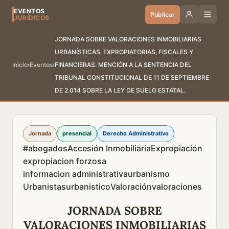
EVENTOS
Publicar
JURÍDICOS
JORNADA SOBRE VALORACIONES INMOBILIARIAS
URBANÍSTICAS, EXPROPIATORIAS, FISCALES Y
Inicio
›
Eventos
›
FINANCIERAS. MENCIÓN A LA SENTENCIA DEL
TRIBUNAL CONSTITUCIONAL DE 11 DE SEPTIEMBRE
DE 2.014 SOBRE LA LEY DE SUELO ESTATAL.
Jornada
presencial
Derecho Administrativo
#abogados
Accesión Inmobiliaria
Expropiación
expropiacion forzosa
informacion administrativa
urbanismo
Urbanistas
urbanistico
Valoración
valoraciones
JORNADA SOBRE
VALORACIONES INMOBILIARIAS