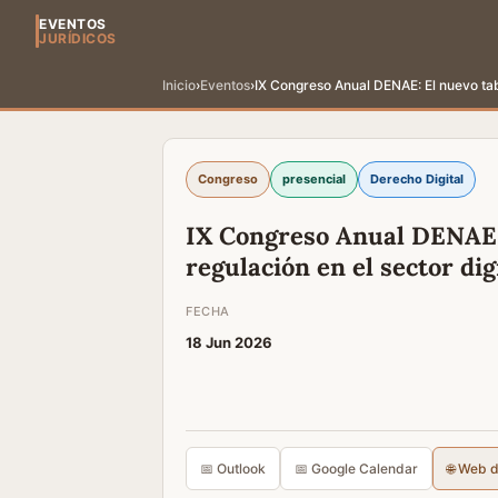
EVENTOS
JURÍDICOS
Inicio
›
Eventos
›
IX Congreso Anual DENAE: El nuevo tab
Congreso
presencial
Derecho Digital
IX Congreso Anual DENAE: 
regulación en el sector dig
FECHA
18 Jun 2026
📅 Outlook
📅 Google Calendar
🌐 Web 