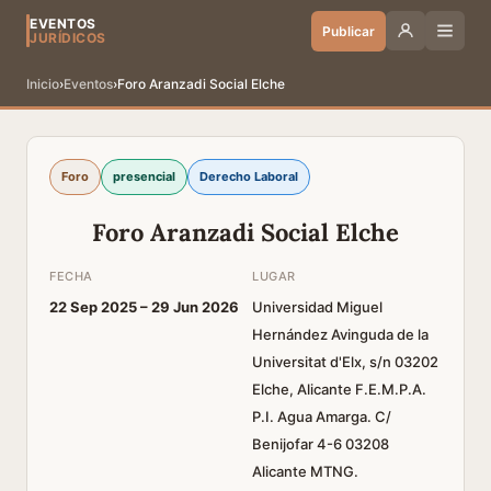
EVENTOS
Publicar
JURÍDICOS
Inicio
›
Eventos
›
Foro Aranzadi Social Elche
Foro
presencial
Derecho Laboral
Foro Aranzadi Social Elche
FECHA
LUGAR
22 Sep 2025 –
29 Jun 2026
Universidad Miguel
Hernández Avinguda de la
Universitat d'Elx, s/n 03202
Elche, Alicante F.E.M.P.A.
P.I. Agua Amarga. C/
Benijofar 4-6 03208
Alicante MTNG.