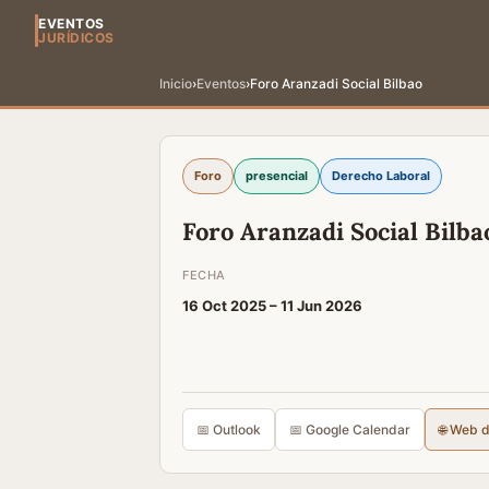
EVENTOS
JURÍDICOS
Inicio
›
Eventos
›
Foro Aranzadi Social Bilbao
Foro
presencial
Derecho Laboral
Foro Aranzadi Social Bilba
FECHA
16 Oct 2025 –
11 Jun 2026
📅 Outlook
📅 Google Calendar
🌐 Web 