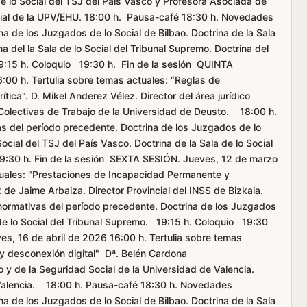
de lo Social del TSJ del País Vasco y Profesora Asociada de
cial de la UPV/EHU. 18:00 h. Pausa-café 18:30 h. Novedades
a de los Juzgados de lo Social de Bilbao. Doctrina de la Sala
na del la Sala de lo Social del Tribunal Supremo. Doctrina del
 19:15 h. Coloquio 19:30 h. Fin de la sesión QUINTA
00 h. Tertulia sobre temas actuales: “Reglas de
ítica". D. Mikel Anderez Vélez. Director del área jurídico
Colectivas de Trabajo de la Universidad de Deusto. 18:00 h.
 del período precedente. Doctrina de los Juzgados de lo
Social del TSJ del País Vasco. Doctrina de la Sala de lo Social
9:30 h. Fin de la sesión SEXTA SESIÓN. Jueves, 12 de marzo
tuales: "Prestaciones de Incapacidad Permanente y
ix de Jaime Arbaiza. Director Provincial del INSS de Bizkaia.
ormativas del período precedente. Doctrina de los Juzgados
a de lo Social del Tribunal Supremo. 19:15 h. Coloquio 19:30
s, 16 de abril de 2026 16:00 h. Tertulia sobre temas
 y desconexión digital" Dª. Belén Cardona
 y de la Seguridad Social de la Universidad de Valencia.
 Valencia. 18:00 h. Pausa-café 18:30 h. Novedades
a de los Juzgados de lo Social de Bilbao. Doctrina de la Sala