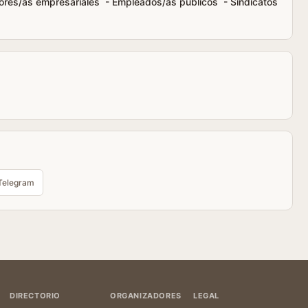
ores/as empresariales - Empleados/as públicos - Sindicatos
Telegram
DIRECTORIO
ORGANIZADORES
LEGAL