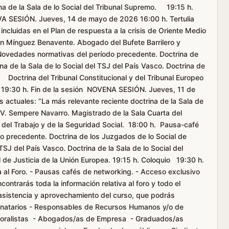
ina de la Sala de lo Social del Tribunal Supremo. 19:15 h.
VA SESIÓN. Jueves, 14 de mayo de 2026 16:00 h. Tertulia
ncluidas en el Plan de respuesta a la crisis de Oriente Medio
ón Mínguez Benavente. Abogado del Bufete Barrilero y
Novedades normativas del período precedente. Doctrina de
na de la Sala de lo Social del TSJ del País Vasco. Doctrina de
 Doctrina del Tribunal Constitucional y del Tribunal Europeo
19:30 h. Fin de la sesión NOVENA SESIÓN. Jueves, 11 de
s actuales: “La más relevante reciente doctrina de la Sala de
o V. Sempere Navarro. Magistrado de la Sala Cuarta del
del Trabajo y de la Seguridad Social. 18:00 h. Pausa-café
o precedente. Doctrina de los Juzgados de lo Social de
 TSJ del País Vasco. Doctrina de la Sala de lo Social del
de Justicia de la Unión Europea. 19:15 h. Coloquio 19:30 h.
a al Foro. - Pausas cafés de networking. - Acceso exclusivo
ntrarás toda la información relativa al foro y todo el
e asistencia y aprovechamiento del curso, que podrás
inatarios - Responsables de Recursos Humanos y/o de
boralistas - Abogados/as de Empresa - Graduados/as