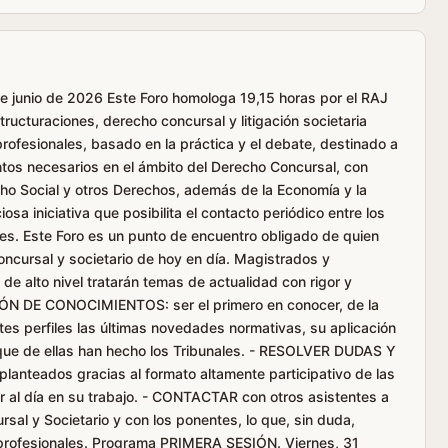
e junio de 2026 Este Foro homologa 19,15 horas por el RAJ
ucturaciones, derecho concursal y litigación societaria
rofesionales, basado en la práctica y el debate, destinado a
entos necesarios en el ámbito del Derecho Concursal, con
ho Social y otros Derechos, además de la Economía y la
a iniciativa que posibilita el contacto periódico entre los
les. Este Foro es un punto de encuentro obligado de quien
oncursal y societario de hoy en día. Magistrados y
de alto nivel tratarán temas de actualidad con rigor y
 DE CONOCIMIENTOS: ser el primero en conocer, de la
es perfiles las últimas novedades normativas, su aplicación
s que de ellas han hecho los Tribunales. - RESOLVER DUDAS Y
anteados gracias al formato altamente participativo de las
ar al día en su trabajo. - CONTACTAR con otros asistentes a
rsal y Societario y con los ponentes, lo que, sin duda,
s profesionales. Programa PRIMERA SESIÓN. Viernes, 31