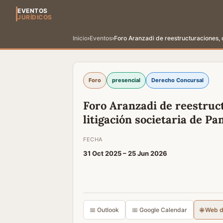
EVENTOS
JURÍDICOS
Inicio
›
Eventos
›
Foro Aranzadi de reestructuraciones, 
Foro
presencial
Derecho Concursal
Foro Aranzadi de reestruc
litigación societaria de P
FECHA
31 Oct 2025 –
25 Jun 2026
📅 Outlook
📅 Google Calendar
🌐 Web 