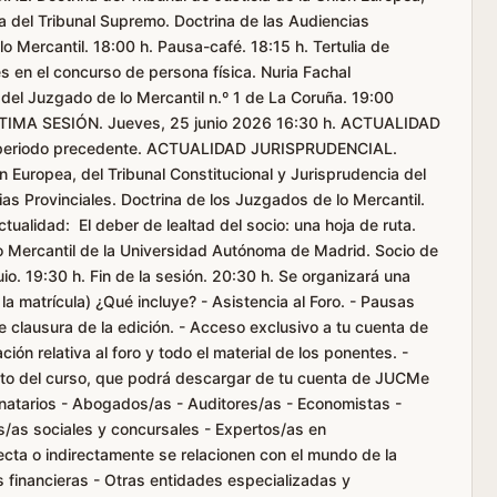
ia del Tribunal Supremo. Doctrina de las Audiencias
o Mercantil. 18:00 h. Pausa-café. 18:15 h. Tertulia de
s en el concurso de persona física. Nuria Fachal
 del Juzgado de lo Mercantil n.º 1 de La Coruña. 19:00
SÉPTIMA SESIÓN. Jueves, 25 junio 2026 16:30 h. ACTUALIDAD
periodo precedente. ACTUALIDAD JURISPRUDENCIAL.
ón Europea, del Tribunal Constitucional y Jurisprudencia del
as Provinciales. Doctrina de los Juzgados de lo Mercantil.
ctualidad: El deber de lealtad del socio: una hoja de ruta.
 Mercantil de la Universidad Autónoma de Madrid. Socio de
. 19:30 h. Fin de la sesión. 20:30 h. Se organizará una
 la matrícula) ¿Qué incluye? - Asistencia al Foro. - Pausas
 clausura de la edición. - Acceso exclusivo a tu cuenta de
ón relativa al foro y todo el material de los ponentes. -
nto del curso, que podrá descargar de tu cuenta de JUCMe
inatarios - Abogados/as - Auditores/as - Economistas -
s/as sociales y concursales - Expertos/as en
ecta o indirectamente se relacionen con el mundo de la
 financieras - Otras entidades especializadas y