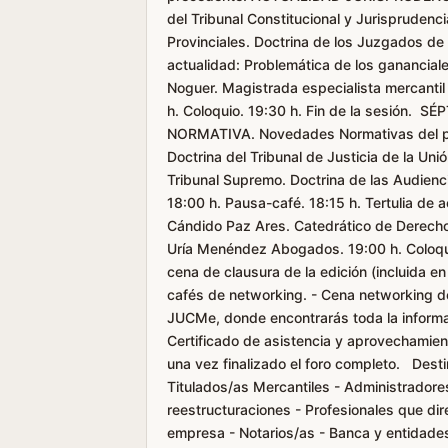
del Tribunal Constitucional y Jurisprudenc
Provinciales. Doctrina de los Juzgados de l
actualidad: Problemática de los gananciale
Noguer. Magistrada especialista mercantil
h. Coloquio. 19:30 h. Fin de la sesión. 
NORMATIVA. Novedades Normativas del 
Doctrina del Tribunal de Justicia de la Uni
Tribunal Supremo. Doctrina de las Audienci
18:00 h. Pausa-café. 18:15 h. Tertulia de a
Cándido Paz Ares. Catedrático de Derecho
Uría Menéndez Abogados. 19:00 h. Coloquio
cena de clausura de la edición (incluida en
cafés de networking. - Cena networking de
JUCMe, donde encontrarás toda la informaci
Certificado de asistencia y aprovechamie
una vez finalizado el foro completo. Dest
Titulados/as Mercantiles - Administradore
reestructuraciones - Profesionales que dir
empresa - Notarios/as - Banca y entidades