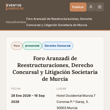
EVENTOS
Publicar
JURÍDICOS
Foro Aranzadi de Reestructuraciones, Derecho
Inicio
›
Eventos
›
Concursal y Litigación Societaria de Murcia
Foro
presencial
Derecho Concursal
Foro Aranzadi de
Reestructuraciones, Derecho
Concursal y Litigación Societaria
de Murcia
FECHA
LUGAR
28 Ene 2026 –
16 Sep
Hotel Occidental Murcia 7
2026
Coronas P.º Garay, 5.
30003 Murcia